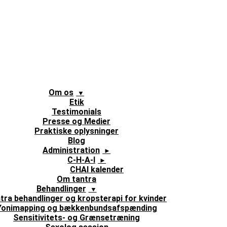
Om os
Etik
Testimonials
Presse og Medier
Praktiske oplysninger
Blog
Administration
C-H-A-I
CHAI kalender
Om tantra
Behandlinger
tra behandlinger og kropsterapi for kvinder
Yonimapping og bækkenbundsafspænding
Sensitivitets- og Grænsetræning