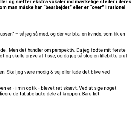
ller og sætter ekstra vokaler ind mærkelige steder i deres
som man måske har “bearbejdet” eller er “over” i rationel
n” – så jeg så med, og dér var bl.a. en kvinde, som fik en
ende.. Men det handler om perspektiv. Da jeg fødte mit første
 og skulle prøve at tisse, og da jeg så slog en lillebitte prut
en. Skal jeg være modig & sej eller lade det blive ved
en er - i min optik - blevet ret skævt. Ved at sige noget
ificere de tabubelagte dele af kroppen. Bare lidt.