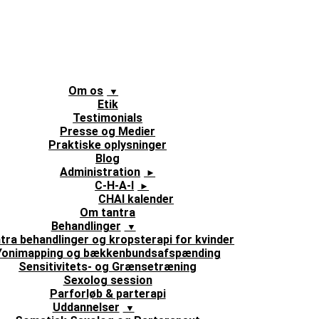
Om os
Etik
Testimonials
Presse og Medier
Praktiske oplysninger
Blog
Administration
C-H-A-I
CHAI kalender
Om tantra
Behandlinger
tra behandlinger og kropsterapi for kvinder
Yonimapping og bækkenbundsafspænding
Sensitivitets- og Grænsetræning
Sexolog session
Parforløb & parterapi
Uddannelser