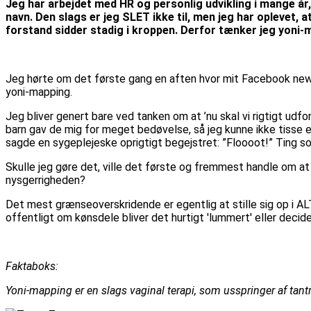
Jeg har arbejdet med HR og personlig udvikling i mange år
navn. Den slags er jeg SLET ikke til, men jeg har oplevet, 
forstand sidder stadig i kroppen. Derfor tænker jeg yoni-
Jeg hørte om det første gang en aften hvor mit Facebook news
yoni-mapping.
Jeg bliver genert bare ved tanken om at ’nu skal vi rigtigt udf
barn gav de mig for meget bedøvelse, så jeg kunne ikke tisse ell
sagde en sygeplejeske oprigtigt begejstret: ”Floooot!” Ting som
Skulle jeg gøre det, ville det første og fremmest handle om at 
nysgerrigheden?
Det mest grænseoverskridende er egentlig at stille sig op i ALT
offentligt om kønsdele bliver det hurtigt 'lummert' eller decide
Faktaboks:
Yoni-mapping er en slags vaginal terapi, som usspringer af tan