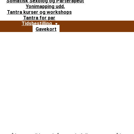
Somatisk Sexolog og Parterapeut
Yonimapping udd.
Tantra kurser og workshops
Tantra for par
Tidsbestilling
Gavekort