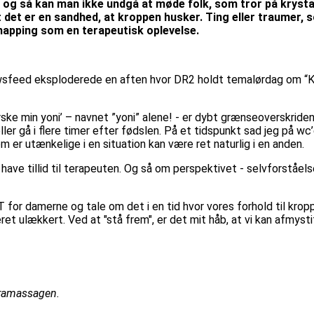
, og så kan man ikke undgå at møde folk, som tror på krysta
at det er en sandhed, at kroppen husker. Ting eller traumer, 
mapping som en terapeutisk oplevelse.
feed eksploderede en aften hvor DR2 holdt temalørdag om “Kusse
orske min yoni’ – navnet ”yoni” alene! - er dybt grænseoverskrid
er gå i flere timer efter fødslen. På et tidspunkt sad jeg på wc’et
 er utænkelige i en situation kan være ret naturlig i en anden.
have tillid til terapeuten. Og så om perspektivet - selvforståels
 for damerne og tale om det i en tid hvor vores forhold til kropp
ret ulækkert. Ved at "stå frem", er det mit håb, at vi kan afmyst
tramassagen.