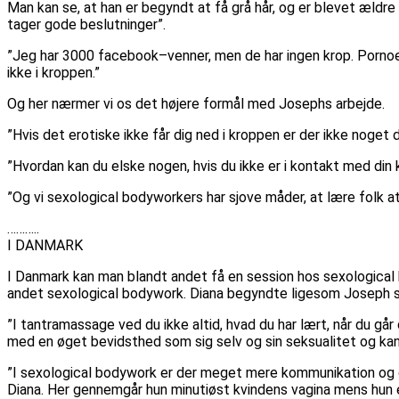
Man kan se, at han er begyndt at få grå hår, og er blevet ældr
tager gode beslutninger”.
”Jeg har 3000 facebook–venner, men de har ingen krop. Pornoen
ikke i kroppen.”
Og her nærmer vi os det højere formål med Josephs arbejde.
”Hvis det erotiske ikke får dig ned i kroppen er der ikke noget 
”Hvordan kan du elske nogen, hvis du ikke er i kontakt med din 
”Og vi sexological bodyworkers har sjove måder, at lære folk a
………..
I DANMARK
I Danmark kan man blandt andet få en session hos sexological b
andet sexological bodywork. Diana begyndte ligesom Joseph s
”I tantramassage ved du ikke altid, hvad du har lært, når du går
med en øget bevidsthed som sig selv og sin seksualitet og kan s
”I sexological bodywork er der meget mere kommunikation og de
Diana. Her gennemgår hun minutiøst kvindens vagina mens hun er