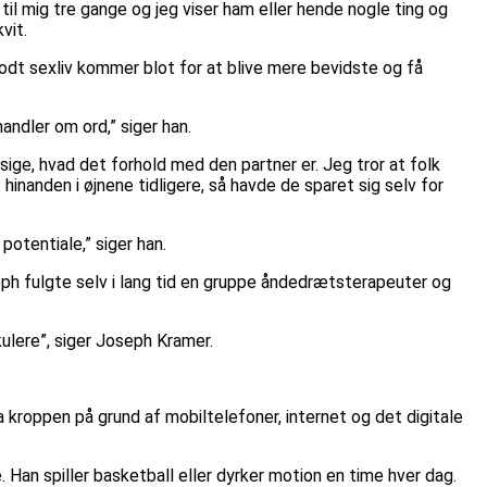
l mig tre gange og jeg viser ham eller hende nogle ting og
vit.
dt sexliv kommer blot for at blive mere bevidste og få
ndler om ord,” siger han.
ige, hvad det forhold med den partner er. Jeg tror at folk
 hinanden i øjnene tidligere, så havde de sparet sig selv for
potentiale,” siger han.
eph fulgte selv i lang tid en gruppe åndedrætsterapeuter og
kulere”, siger Joseph Kramer.
a kroppen på grund af mobiltelefoner, internet og det digitale
 Han spiller basketball eller dyrker motion en time hver dag.