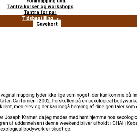
Yonimapping udd.
Tantra kurser og workshops
Tantra for par
Tidsbestilling
Gavekort
og vaginal mapping lyder ikke lige som noget, der kan komme på 
aten Californien i 2002. Forskellen på en sexological bodyworke
klient, men elev og der kan indgå berøring af dine genitaler som 
 siger Joseph Kramer, da jeg mødes med ham hjemme hos sexologi
ren af uddannelsen i denne weekend bliver afholdt i CHAI i Købe
 sexological bodywork er skudt op.