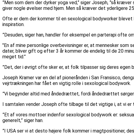
”Men som dem der dyrker yoga ved,” siger Joseph, ”så kræver s
giver nogle øvelser med hjem. Men så kræver det yderligere 25
Ofte er dem der kommer til en sexological bodyworker blevet 
inspiration.
”Desuden, siger han, handler for eksempel en parterapi ofte om
"En af mine personlige overbevisninger er, at mennesker som se
dater, bliver gift og efter 3 år kommer de endelig til de 20 min
meget tid.”
”Det, der i øvrigt ofte sker er, at folk tilpasser sig deres egen
Joseph Kramer var en del af pionerånden i San Fransisco, deng
vejrtrækningen har fået en vigtig rolle i sexological bodywork.
”Vi begynder altid med åndedrættet, fordi åndedrættet sørger fo
I samtalen vender Joseph ofte tilbage til det vigtige i, at vi er 
”Et af vores mottoer indenfor sexological bodywork er: seksuali
generelt,” siger han.
”I USA ser vi at desto højere folk kommer i magtpositioner, de