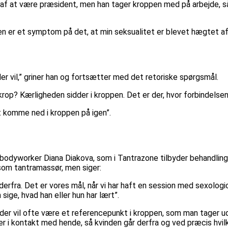
e af at være præsident, men han tager kroppen med på arbejde, så
 er et symptom på det, at min seksualitet er blevet hægtet af 
der vil,” griner han og fortsætter med det retoriske spørgsmål.
krop? Kærligheden sidder i kroppen. Det er der, hvor forbindelsen
t komme ned i kroppen på igen”.
odyworker Diana Diakova, som i Tantrazone tilbyder behandlinger
om tantramassør, men siger:
 derfra. Det er vores mål, når vi har haft en session med sexolog
ige, hvad han eller hun har lært”.
r vil ofte være et referencepunkt i kroppen, som man tager udg
 i kontakt med hende, så kvinden går derfra og ved præcis hvilk