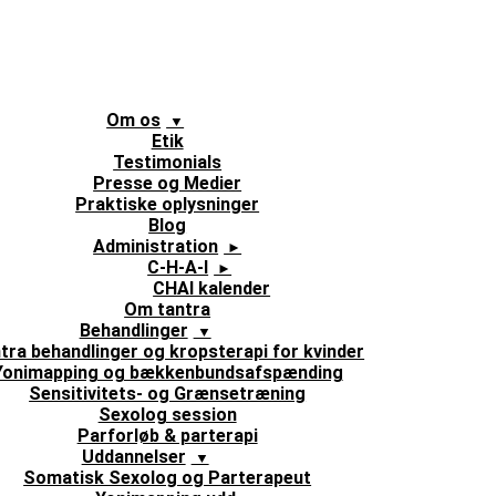
Om os
Etik
Testimonials
Presse og Medier
Praktiske oplysninger
Blog
Administration
C-H-A-I
CHAI kalender
Om tantra
Behandlinger
tra behandlinger og kropsterapi for kvinder
Yonimapping og bækkenbundsafspænding
Sensitivitets- og Grænsetræning
Sexolog session
Parforløb & parterapi
Uddannelser
Somatisk Sexolog og Parterapeut