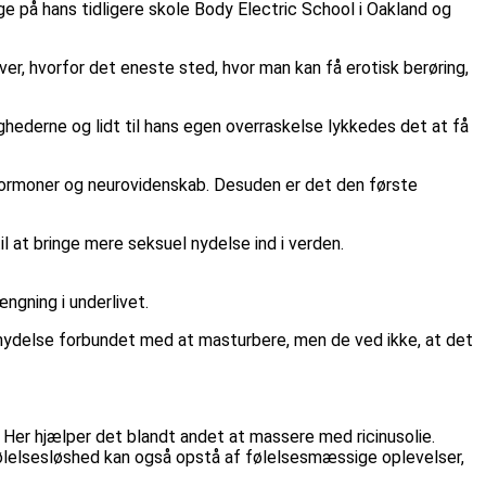
e på hans tidligere skole Body Electric School i Oakland og
ver, hvorfor det eneste sted, hvor man kan få erotisk berøring,
hederne og lidt til hans egen overraskelse lykkedes det at få
hormoner og neurovidenskab. Desuden er det den første
til at bringe mere seksuel nydelse ind i verden.
ngning i underlivet.
e nydelse forbundet med at masturbere, men de ved ikke, at det
 Her hjælper det blandt andet at massere med ricinusolie.
ølelsesløshed kan også opstå af følelsesmæssige oplevelser,