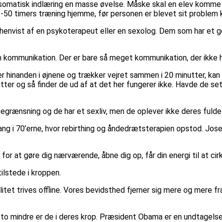
omatisk indlæring en masse øvelse. Måske skal en elev komme ti
-50 timers træning hjemme, før personen er blevet sit problem k
henvist af en psykoterapeut eller en sexolog. Dem som har et go
 kommunikation. Der er bare så meget kommunikation, der ikke ha
r hinanden i øjnene og trækker vejret sammen i 20 minutter, kan s
utter og så finder de ud af at det her fungerer ikke. Havde de set
 begrænsning og de har et sexliv, men de oplever ikke deres fulde 
ang i 70’erne, hvor rebirthing og åndedrætsterapien opstod. Jos
r at gøre dig nærværende, åbne dig op, får din energi til at cir
tilstede i kroppen.
tet trives offline. Vores bevidsthed fjerner sig mere og mere fr
sto mindre er de i deres krop. Præsident Obama er en undtagelse.