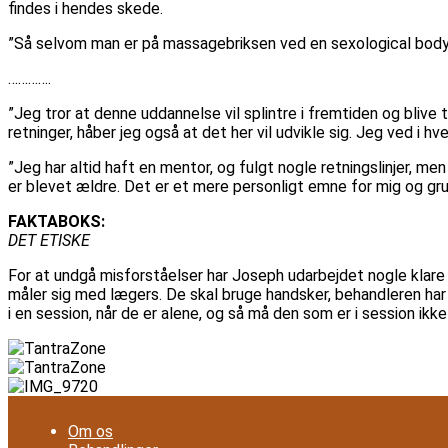
findes i hendes skede.
”Så selvom man er på massagebriksen ved en sexological bodywo
………….
”Jeg tror at denne uddannelse vil splintre i fremtiden og bliv
retninger, håber jeg også at det her vil udvikle sig. Jeg ved i
”Jeg har altid haft en mentor, og fulgt nogle retningslinjer, men
er blevet ældre. Det er et mere personligt emne for mig og gr
FAKTABOKS:
DET ETISKE
For at undgå misforståelser har Joseph udarbejdet nogle klare 
måler sig med lægers. De skal bruge handsker, behandleren har t
i en session, når de er alene, og så må den som er i session ikk
Om os