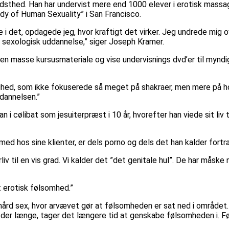
dsthed. Han har undervist mere end 1000 elever i erotisk massag
dy of Human Sexuality” i San Francisco.
 i det, opdagede jeg, hvor kraftigt det virker. Jeg undrede mig o
ny sexologisk uddannelse,” siger Joseph Kramer.
n masse kursusmateriale og vise undervisnings dvd’er til myndig
lighed, som ikke fokuserede så meget på shakraer, men mere på 
ddannelsen.”
 i cølibat som jesuiterpræst i 10 år, hvorefter han viede sit liv 
ed hos sine klienter, er dels porno og dels det han kalder fortræ
v til en vis grad. Vi kalder det ”det genitale hul”. De har måsk
t erotisk følsomhed.”
 hård sex, hvor arvævet gør at følsomheden er sat ned i området.
 der længe, tager det længere tid at genskabe følsomheden i. F