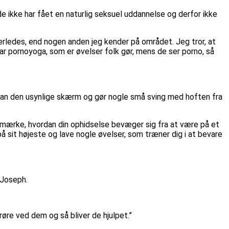
ikke har fået en naturlig seksuel uddannelse og derfor ikke
erledes, end nogen anden jeg kender på området. Jeg tror, at
ar pornoyoga, som er øvelser folk gør, mens de ser porno, så
foran den usynlige skærm og gør nogle små sving med hoften fra
og mærke, hvordan din ophidselse bevæger sig fra at være på et
på sit højeste og lave nogle øvelser, som træner dig i at bevare
 Joseph.
røre ved dem og så bliver de hjulpet.”