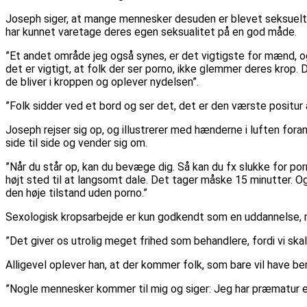
Joseph siger, at mange mennesker desuden er blevet seksuelt 
har kunnet varetage deres egen seksualitet på en god måde.
”Et andet område jeg også synes, er det vigtigste for mænd, og
det er vigtigt, at folk der ser porno, ikke glemmer deres krop
de bliver i kroppen og oplever nydelsen”.
”Folk sidder ved et bord og ser det, det er den værste positur a
Joseph rejser sig op, og illustrerer med hænderne i luften for
side til side og vender sig om.
”Når du står op, kan du bevæge dig. Så kan du fx slukke for por
højt sted til at langsomt dale. Det tager måske 15 minutter. Og 
den høje tilstand uden porno.”
Sexologisk kropsarbejde er kun godkendt som en uddannelse, 
”Det giver os utrolig meget frihed som behandlere, fordi vi skal
Alligevel oplever han, at der kommer folk, som bare vil have b
”Nogle mennesker kommer til mig og siger: Jeg har præmatur ejaku