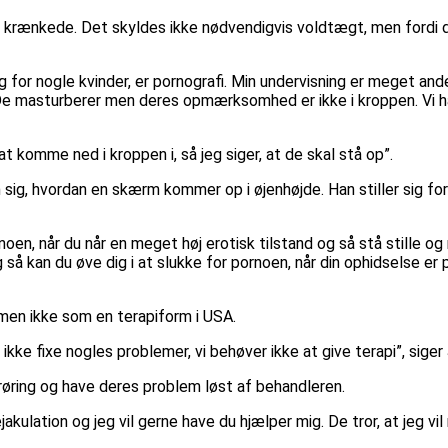
krænkede. Det skyldes ikke nødvendigvis voldtægt, men fordi de 
 for nogle kvinder, er pornografi. Min undervisning er meget and
. De masturberer men deres opmærksomhed er ikke i kroppen. Vi h
t komme ned i kroppen i, så jeg siger, at de skal stå op”.
an sig, hvordan en skærm kommer op i øjenhøjde. Han stiller sig 
noen, når du når en meget høj erotisk tilstand og så stå stille 
så kan du øve dig i at slukke for pornoen, når din ophidselse er 
men ikke som en terapiform i USA.
 ikke fixe nogles problemer, vi behøver ikke at give terapi”, siger
erøring og have deres problem løst af behandleren.
lation og jeg vil gerne have du hjælper mig. De tror, at jeg vil 