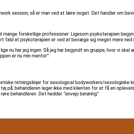
rk session, så er man ved at lære noget. Det handler om bevidst
e til mange forskellige professioner. Ligesom psykoterapien beg
 hvert fald at psykoterapien er ved at bevæge sig meget mere ned 
 lige nu har jeg ingen. Så jeg har begyndt en gruppe, hvor vi skal a
uppen er nu min mentor”.
etiske retningslinjer for sexological bodyworkers/sexologiske k
øj på, behandleren leger ikke med klienten for at få en oplevels
e røre behandleren. Det hedder ”envejs berøring”.