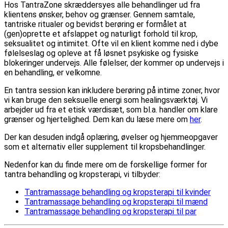
Hos TantraZone skræddersyes alle behandlinger ud fra
klientens ønsker, behov og grænser. Gennem samtale,
tantriske ritualer og bevidst berøring er formålet at
(gen)oprette et afslappet og naturligt forhold til krop,
seksualitet og intimitet. Ofte vil en klient komme ned i dybe
følelseslag og opleve at få løsnet psykiske og fysiske
blokeringer undervejs. Alle følelser, der kommer op undervejs i
en behandling, er velkomne.
En tantra session kan inkludere berøring på intime zoner, hvor
vi kan bruge den seksuelle energi som healingsværktøj. Vi
arbejder ud fra et etisk værdisæt, som bl.a. handler om klare
grænser og hjertelighed. Dem kan du læse mere om
her
.
Der kan desuden indgå oplæring, øvelser og hjemmeopgaver
som et alternativ eller supplement til kropsbehandlinger.
Nedenfor kan du finde mere om de forskellige former for
tantra behandling og kropsterapi, vi tilbyder:
Tantramassage behandling og kropsterapi til kvinder
Tantramassage behandling og kropsterapi til mænd
Tantramassage behandling og kropsterapi til par