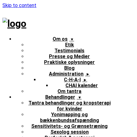
Skip to content
Om os
Etik
Testimonials
Presse og Medier
Praktiske oplysninger
Blog
Administration
C-H-A-I
CHAI kalender
Om tantra
Behandlinger
Tantra behandlinger og kropsterapi
for kvinder
Yonimapping og
bækkenbundsafspænding
Sensitivitets- og Grænsetræning
Sexolog session