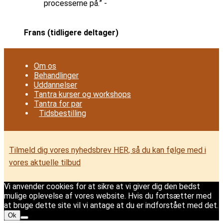
processerne på.” -
Frans (tidligere deltager)
Om os
Behandlinger
Uddannelser
Tantra kurser og workshops
Tantra for par
Tidsbestilling
Tilmeld dig vores nyhedsbrev HER, så du kan følge med i
vores aktuelle tilbud
Vi anvender cookies for at sikre at vi giver dig den bedst
mulige oplevelse af vores website. Hvis du fortsætter med
at bruge dette site vil vi antage at du er indforstået med det.
Ok