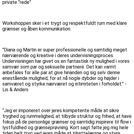
private “rede”.
Workshoppen sker i et trygt og respektfuldt rum med klare
grænser og åben kommunikation.
"Diana og Martin er super professionelle og samtidig meget
nærværende og kreative i deres undervisningsproces.
Undervisningen har givet os en fantastisk ny mulighed i vores
samvær som par og seksuelle partnere. Det kan varmt
anbefales for alle par at give hinanden og sig selv denne
enestående mulighed, for at nå nogle dybder og højder i
samværet og styrke nærværet og intimiteten i forholdet." -
Lis & Anders
“Jeg er imponeret over jeres kompetente måde at sikre
tryghed og rummelighed, at tilbyde struktur og frihed, at have
fokus på de personlige grænser og samtidig inspirere til flow i
lystfuldhed og grænseprøvning. Kort sagt følte jeg mig hele
tiden helt tryg ved jeres måde at tilrettelægge og styre