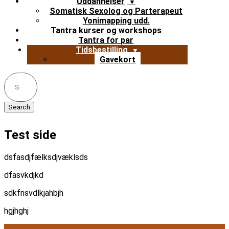
Uddannelser
Somatisk Sexolog og Parterapeut
Yonimapping udd.
Tantra kurser og workshops
Tantra for par
Tidsbestilling
Gavekort
Search
for:
Test side
dsfasdjfælksdjvæklsds
dfasvkdjkd
sdkfnsvdlkjahbjh
hgjhghj