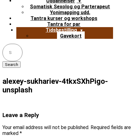
Uddannelser
Somatisk Sexolog og Parterapeut
Yonimapping udd.
Tantra kurser og workshops
Tantra for par
Tidsbestilling
Gavekort
Search
for:
alexey-sukhariev-4tkxSXhPigo-
unsplash
Leave a Reply
Your email address will not be published.
Required fields are
marked
*