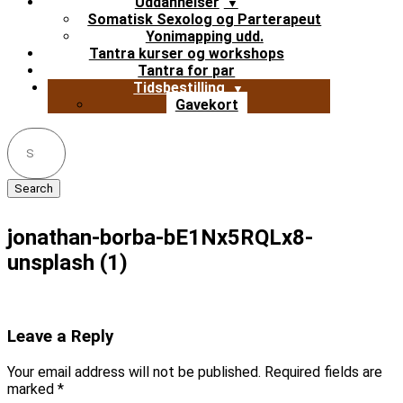
Uddannelser
Somatisk Sexolog og Parterapeut
Yonimapping udd.
Tantra kurser og workshops
Tantra for par
Tidsbestilling
Gavekort
Search
for:
jonathan-borba-bE1Nx5RQLx8-
unsplash (1)
Leave a Reply
Your email address will not be published.
Required fields are
marked
*