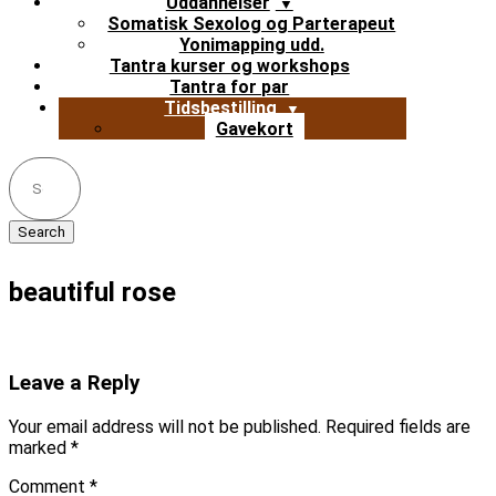
Uddannelser
Somatisk Sexolog og Parterapeut
Yonimapping udd.
Tantra kurser og workshops
Tantra for par
Tidsbestilling
Gavekort
Search
for:
beautiful rose
Leave a Reply
Your email address will not be published.
Required fields are
marked
*
Comment
*