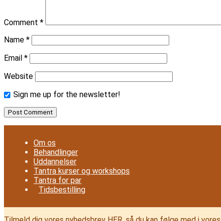
Comment
*
Name
*
Email
*
Website
Sign me up for the newsletter!
Om os
Behandlinger
Uddannelser
Tantra kurser og workshops
Tantra for par
Tidsbestilling
Tilmeld dig vores nyhedsbrev HER, så du kan følge med i vores 