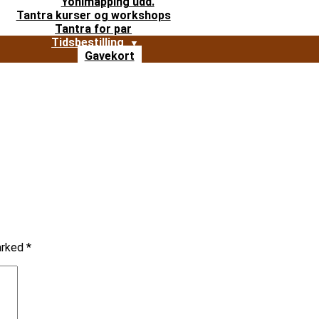
Yonimapping udd.
Tantra kurser og workshops
Tantra for par
Tidsbestilling
Gavekort
marked
*