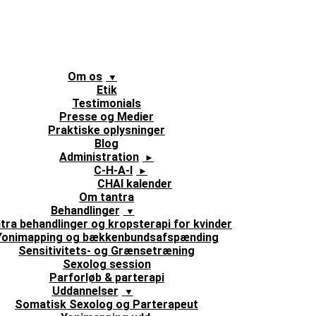
Om os
Etik
Testimonials
Presse og Medier
Praktiske oplysninger
Blog
Administration
C-H-A-I
CHAI kalender
Om tantra
Behandlinger
tra behandlinger og kropsterapi for kvinder
Yonimapping og bækkenbundsafspænding
Sensitivitets- og Grænsetræning
Sexolog session
Parforløb & parterapi
Uddannelser
Somatisk Sexolog og Parterapeut