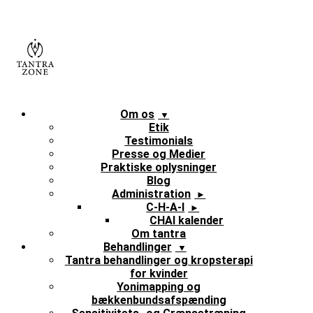
Skip
to
content
Om os
Etik
Testimonials
Presse og Medier
Praktiske oplysninger
Blog
Administration
C-H-A-I
CHAI kalender
Om tantra
Behandlinger
Tantra behandlinger og kropsterapi
for kvinder
Yonimapping og
bækkenbundsafspænding