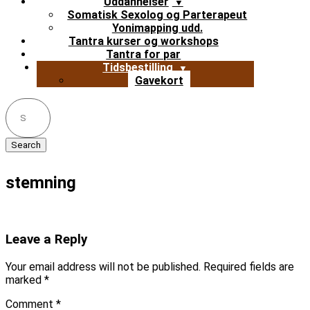
Uddannelser
Somatisk Sexolog og Parterapeut
Yonimapping udd.
Tantra kurser og workshops
Tantra for par
Tidsbestilling
Gavekort
Search
for:
stemning
Leave a Reply
Your email address will not be published.
Required fields are
marked
*
Comment
*