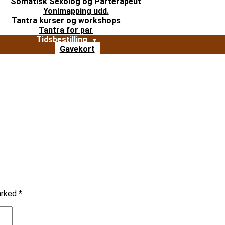
Somatisk Sexolog og Parterapeut
Yonimapping udd.
Tantra kurser og workshops
Tantra for par
Tidsbestilling
Gavekort
marked
*