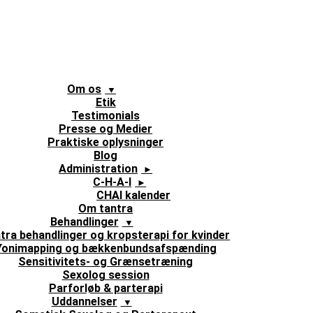
Om os
Etik
Testimonials
Presse og Medier
Praktiske oplysninger
Blog
Administration
C-H-A-I
CHAI kalender
Om tantra
Behandlinger
tra behandlinger og kropsterapi for kvinder
Yonimapping og bækkenbundsafspænding
Sensitivitets- og Grænsetræning
Sexolog session
Parforløb & parterapi
Uddannelser