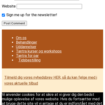
Website
Sign me up for the newsletter!
Om os
Behandlinger
Uddannelser
Tantra kurser og workshops
Tantra for par
Tidsbestilling
Tilmeld dig vores nyhedsbrev HER, så du kan følge med i
vores aktuelle tilbud
Vi anvender cookies for at sikre at vi giver dig den bedst
mulige oplevelse af vores website. Hvis du fortsætter med
at bruge dette site vil vi antage at du er indforstået med det.