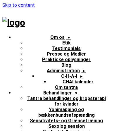
Skip to content
Om os
Etik
Testimonials
Presse og Medier
Praktiske oplysninger
Blog
Administration
C-H-A-I
CHAI kalender
Om tantra
Behandlinger
Tantra behandlinger og kropsterapi
for kvinder
Yonimapping og
bækkenbundsafspænding
Sensitivitets- og Grænsetræning
Sexolog session