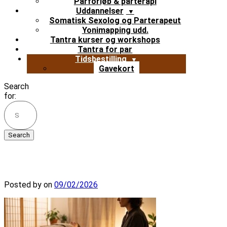
Parforløb & parterapi
Uddannelser
Somatisk Sexolog og Parterapeut
Yonimapping udd.
Tantra kurser og workshops
Tantra for par
Tidsbestilling
Gavekort
Search
for:
vaelge-kropsterapi-guide
Posted by
on
09/02/2026