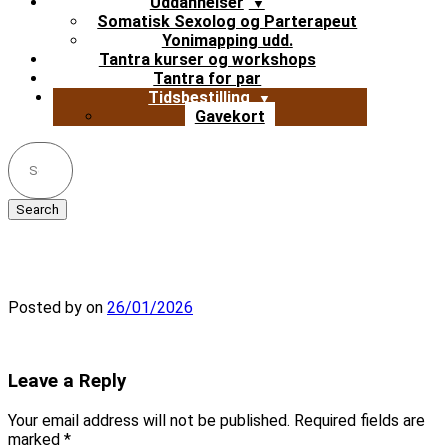
Uddannelser
Somatisk Sexolog og Parterapeut
Yonimapping udd.
Tantra kurser og workshops
Tantra for par
Tidsbestilling
Gavekort
Search
for:
kropskortlaegning-sensitivitet
Posted by
on
26/01/2026
Leave a Reply
Your email address will not be published.
Required fields are
marked
*