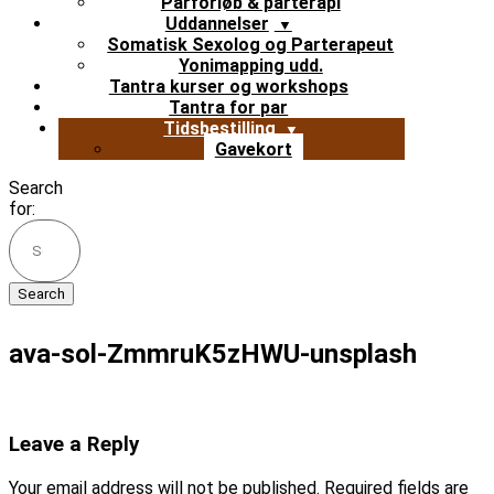
Parforløb & parterapi
Uddannelser
Somatisk Sexolog og Parterapeut
Yonimapping udd.
Tantra kurser og workshops
Tantra for par
Tidsbestilling
Gavekort
Search
for:
ava-sol-ZmmruK5zHWU-unsplash
Leave a Reply
Your email address will not be published.
Required fields are