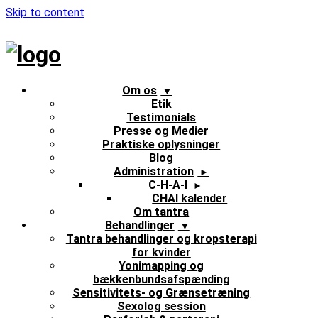
Skip to content
Om os
Etik
Testimonials
Presse og Medier
Praktiske oplysninger
Blog
Administration
C-H-A-I
CHAI kalender
Om tantra
Behandlinger
Tantra behandlinger og kropsterapi
for kvinder
Yonimapping og
bækkenbundsafspænding
Sensitivitets- og Grænsetræning
Sexolog session