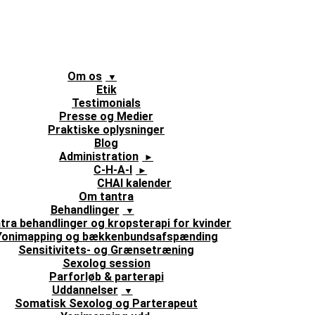
Om os
Etik
Testimonials
Presse og Medier
Praktiske oplysninger
Blog
Administration
C-H-A-I
CHAI kalender
Om tantra
Behandlinger
tra behandlinger og kropsterapi for kvinder
Yonimapping og bækkenbundsafspænding
Sensitivitets- og Grænsetræning
Sexolog session
Parforløb & parterapi
Uddannelser
Somatisk Sexolog og Parterapeut