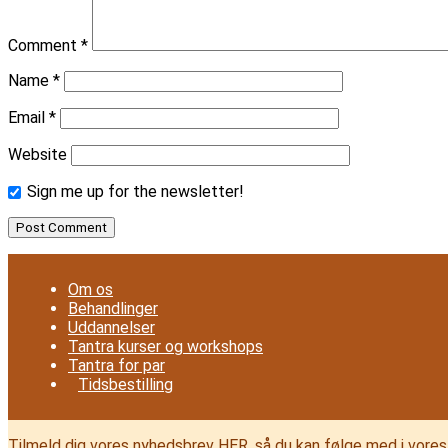
Comment
*
Name
*
Email
*
Website
Sign me up for the newsletter!
Om os
Behandlinger
Uddannelser
Tantra kurser og workshops
Tantra for par
Tidsbestilling
Tilmeld dig vores nyhedsbrev HER, så du kan følge med i vores 