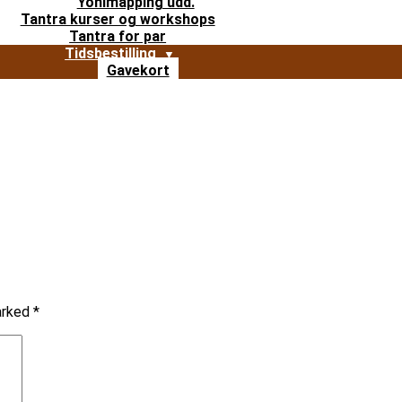
Yonimapping udd.
Tantra kurser og workshops
Tantra for par
Tidsbestilling
Gavekort
marked
*