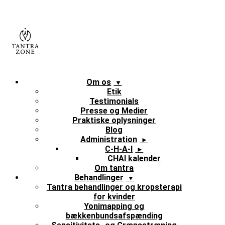
Skip
to
content
Om os
Etik
Testimonials
Presse og Medier
Praktiske oplysninger
Blog
Administration
C-H-A-I
CHAI kalender
Om tantra
Behandlinger
Tantra behandlinger og kropsterapi
for kvinder
Yonimapping og
bækkenbundsafspænding