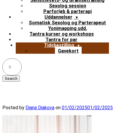
Sensitivitets- og Grænsetræning
Sexolog session
Parforløb & parterapi
Uddannelser
Somatisk Sexolog og Parterapeut
Yonimapping udd.
Tantra kurser og workshops
Tantra for par
Tidsbestilling
Gavekort
Search
for:
Par i sengen
Posted by
Diana Diakova
on
01/02/2025
01/02/2025