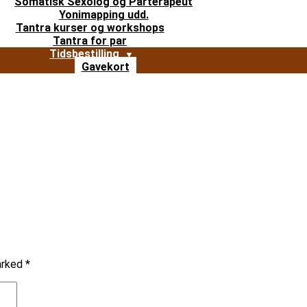
Somatisk Sexolog og Parterapeut
Yonimapping udd.
Tantra kurser og workshops
Tantra for par
Tidsbestilling
Gavekort
marked
*