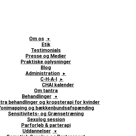
Om os
Etik
Testimonials
Presse og Medier
Praktiske oplysninger
Blog
Administration
C-H-A-I
CHAI kalender
Om tantra
Behandlinger
tra behandlinger og kropsterapi for kvinder
Yonimapping og bækkenbundsafspænding
Sensitivitets- og Grænsetræning
Sexolog session
Parforløb & parterapi
Uddannelser