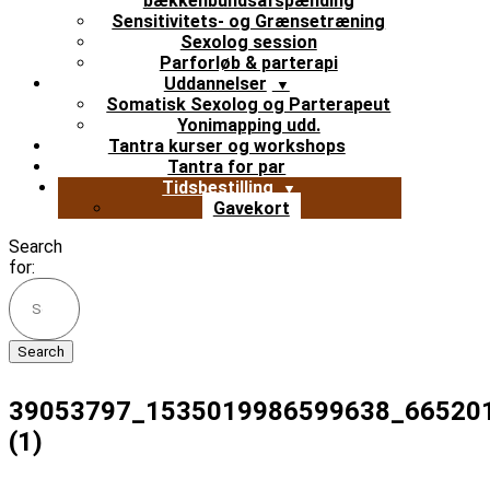
bækkenbundsafspænding
Sensitivitets- og Grænsetræning
Sexolog session
Parforløb & parterapi
Uddannelser
Somatisk Sexolog og Parterapeut
Yonimapping udd.
Tantra kurser og workshops
Tantra for par
Tidsbestilling
Gavekort
Search
for:
39053797_1535019986599638_66520
(1)