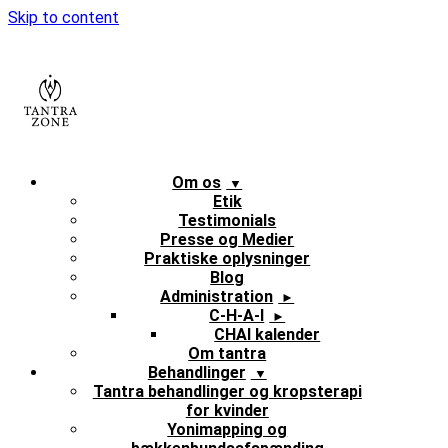
Skip to content
Om os
Etik
Testimonials
Presse og Medier
Praktiske oplysninger
Blog
Administration
C-H-A-I
CHAI kalender
Om tantra
Behandlinger
Tantra behandlinger og kropsterapi
for kvinder
Yonimapping og