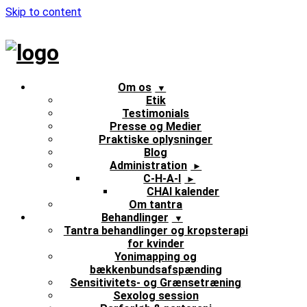
Skip to content
Om os
Etik
Testimonials
Presse og Medier
Praktiske oplysninger
Blog
Administration
C-H-A-I
CHAI kalender
Om tantra
Behandlinger
Tantra behandlinger og kropsterapi
for kvinder
Yonimapping og
bækkenbundsafspænding
Sensitivitets- og Grænsetræning
Sexolog session