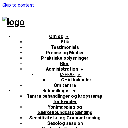
Skip to content
Om os
Etik
Testimonials
Presse og Medier
Praktiske oplysninger
Blog
Administration
C-H-A-I
CHAI kalender
Om tantra
Behandlinger
Tantra behandlinger og kropsterapi
for kvinder
Yonimapping og
bækkenbundsafspænding
Sensitivitets- og Grænsetræning
Sexolog session