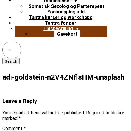
Uddannelser
Somatisk Sexolog og Parterapeut
Yonimapping udd.
Tantra kurser og workshops
Tantra for par
Tidsbestilling
Gavekort
Search
for:
adi-goldstein-n2V4ZNflsHM-unsplash
Leave a Reply
Your email address will not be published.
Required fields are
marked
*
Comment
*