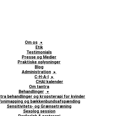
Om os
Etik
Testimonials
Presse og Medier
Praktiske oplysninger
Blog
Administration
C-H-A-I
CHAI kalender
Om tantra
Behandlinger
tra behandlinger og kropsterapi for kvinder
Yonimapping og bækkenbundsafspænding
Sensitivitets- og Grænsetræning
Sexolog session