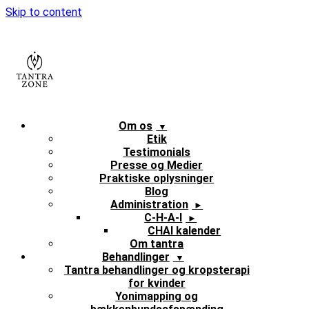
Skip to content
Om os
Etik
Testimonials
Presse og Medier
Praktiske oplysninger
Blog
Administration
C-H-A-I
CHAI kalender
Om tantra
Behandlinger
Tantra behandlinger og kropsterapi
for kvinder
Yonimapping og