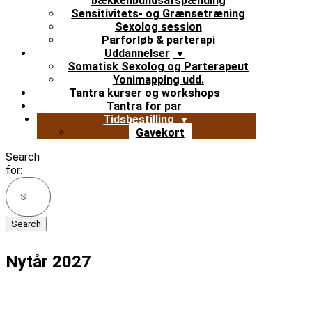
bækkenbundsafspænding
Sensitivitets- og Grænsetræning
Sexolog session
Parforløb & parterapi
Uddannelser
Somatisk Sexolog og Parterapeut
Yonimapping udd.
Tantra kurser og workshops
Tantra for par
Tidsbestilling
Gavekort
Search
for:
Nytår 2027