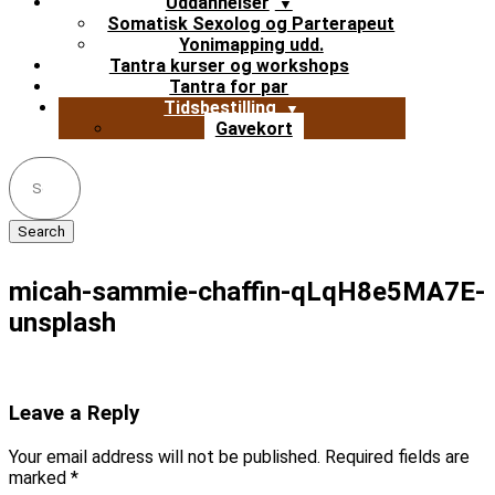
Uddannelser
Somatisk Sexolog og Parterapeut
Yonimapping udd.
Tantra kurser og workshops
Tantra for par
Tidsbestilling
Gavekort
Search
for:
micah-sammie-chaffin-qLqH8e5MA7E-
unsplash
Leave a Reply
Your email address will not be published.
Required fields are
marked
*