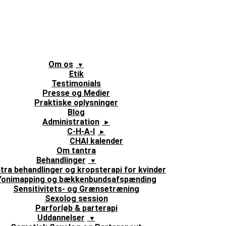
Om os
Etik
Testimonials
Presse og Medier
Praktiske oplysninger
Blog
Administration
C-H-A-I
CHAI kalender
Om tantra
Behandlinger
tra behandlinger og kropsterapi for kvinder
Yonimapping og bækkenbundsafspænding
Sensitivitets- og Grænsetræning
Sexolog session
Parforløb & parterapi
Uddannelser