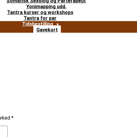
Somatisk Sexolog og Parterapeut
Yonimapping udd.
Tantra kurser og workshops
Tantra for par
Tidsbestilling
Gavekort
marked
*