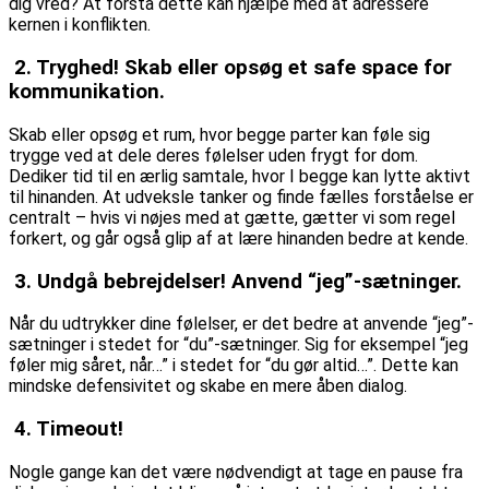
dig vred? At forstå dette kan hjælpe med at adressere
kernen i konflikten.
2. Tryghed! Skab eller opsøg et safe space for
kommunikation.
Skab eller opsøg et rum, hvor begge parter kan føle sig
trygge ved at dele deres følelser uden frygt for dom.
Dediker tid til en ærlig samtale, hvor I begge kan lytte aktivt
til hinanden. At udveksle tanker og finde fælles forståelse er
centralt – hvis vi nøjes med at gætte, gætter vi som regel
forkert, og går også glip af at lære hinanden bedre at kende.
3. Undgå bebrejdelser! Anvend “jeg”-sætninger.
Når du udtrykker dine følelser, er det bedre at anvende “jeg”-
sætninger i stedet for “du”-sætninger. Sig for eksempel “jeg
føler mig såret, når…” i stedet for “du gør altid…”. Dette kan
mindske defensivitet og skabe en mere åben dialog.
4. Timeout!
Nogle gange kan det være nødvendigt at tage en pause fra