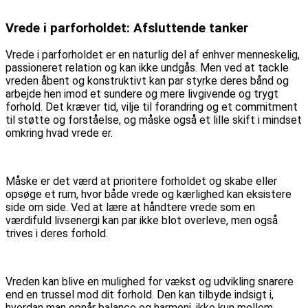
Vrede i parforholdet: Afsluttende tanker
Vrede i parforholdet er en naturlig del af enhver menneskelig,
passioneret relation og kan ikke undgås. Men ved at tackle
vreden åbent og konstruktivt kan par styrke deres bånd og
arbejde hen imod et sundere og mere livgivende og trygt
forhold. Det kræver tid, vilje til forandring og et commitment
til støtte og forståelse, og måske også et lille skift i mindset
omkring hvad vrede er.
Måske er det værd at prioritere forholdet og skabe eller
opsøge et rum, hvor både vrede og kærlighed kan eksistere
side om side. Ved at lære at håndtere vrede som en
værdifuld livsenergi kan par ikke blot overleve, men også
trives i deres forhold.
Vreden kan blive en mulighed for vækst og udvikling snarere
end en trussel mod dit forhold. Den kan tilbyde indsigt i,
hvordan man opnår balance og harmoni, ikke kun mellem