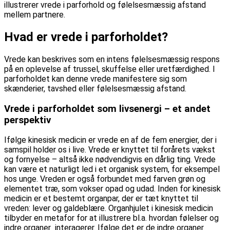
Hvad er vrede i parforholdet?
Vrede kan beskrives som en intens følelsesmæssig respons
på en oplevelse af trussel, skuffelse eller uretfærdighed. I
parforholdet kan denne vrede manifestere sig som
skænderier, tavshed eller følelsesmæssig afstand.
Vrede i parforholdet som livsenergi – et andet
perspektiv
Ifølge kinesisk medicin er vrede en af de fem energier, der i
samspil holder os i live. Vrede er knyttet til forårets vækst
og fornyelse – altså ikke nødvendigvis en dårlig ting. Vrede
kan være et naturligt led i et organisk system, for eksempel
hos unge. Vreden er også forbundet med farven grøn og
elementet træ, som vokser opad og udad. Inden for kinesisk
medicin er et bestemt organpar, der er tæt knyttet til
vreden: lever og galdeblære. Organhjulet i kinesisk medicin
tilbyder en metafor for at illustrere bl.a. hvordan følelser og
indre organer interagerer. Ifølge det er de indre organer