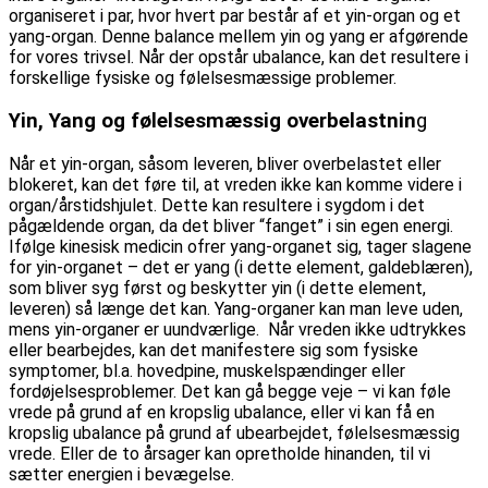
organiseret i par, hvor hvert par består af et yin-organ og et
yang-organ. Denne balance mellem yin og yang er afgørende
for vores trivsel. Når der opstår ubalance, kan det resultere i
forskellige fysiske og følelsesmæssige problemer.
Yin, Yang og følelsesmæssig overbelastnin
g
Når et yin-organ, såsom leveren, bliver overbelastet eller
blokeret, kan det føre til, at vreden ikke kan komme videre i
organ/årstidshjulet. Dette kan resultere i sygdom i det
pågældende organ, da det bliver “fanget” i sin egen energi.
Ifølge kinesisk medicin ofrer yang-organet sig, tager slagene
for yin-organet – det er yang (i dette element, galdeblæren),
som bliver syg først og beskytter yin (i dette element,
leveren) så længe det kan. Yang-organer kan man leve uden,
mens yin-organer er uundværlige. Når vreden ikke udtrykkes
eller bearbejdes, kan det manifestere sig som fysiske
symptomer, bl.a. hovedpine, muskelspændinger eller
fordøjelsesproblemer. Det kan gå begge veje – vi kan føle
vrede på grund af en kropslig ubalance, eller vi kan få en
kropslig ubalance på grund af ubearbejdet, følelsesmæssig
vrede. Eller de to årsager kan opretholde hinanden, til vi
sætter energien i bevægelse.