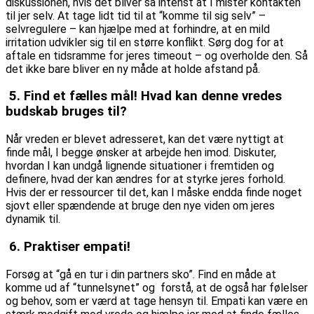
diskussionen, hvis det bliver så intenst at I mister kontakten
til jer selv. At tage lidt tid til at “komme til sig selv” –
selvregulere – kan hjælpe med at forhindre, at en mild
irritation udvikler sig til en større konflikt. Sørg dog for at
aftale en tidsramme for jeres timeout – og overholde den. Så
det ikke bare bliver en ny måde at holde afstand på.
5. Find et fælles mål! Hvad kan denne vredes
budskab bruges til?
Når vreden er blevet adresseret, kan det være nyttigt at
finde mål, I begge ønsker at arbejde hen imod. Diskuter,
hvordan I kan undgå lignende situationer i fremtiden og
definere, hvad der kan ændres for at styrke jeres forhold.
Hvis der er ressourcer til det, kan I måske endda finde noget
sjovt eller spændende at bruge den nye viden om jeres
dynamik til.
6. Praktiser empati!
Forsøg at “gå en tur i din partners sko”. Find en måde at
komme ud af “tunnelsynet” og forstå, at de også har følelser
og behov, som er værd at tage hensyn til. Empati kan være en