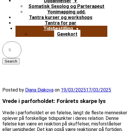
Uddannelser
Somatisk Sexolog og Parterapeut
Yonimapping udd.
Tantra kurser og workshops
Tantra for par
Tidsbestilling
Gavekort
Search
for:
Vrede i parforholdet
Posted by
Diana Diakova
on
19/03/2025
17/03/2025
Vrede i parforholdet: Forårets skarpe lys
Vrede i parforholdet er en følelse, langt de fleste mennesker
oplever på forskellige tidspunkter i deres relation. Denne
følelse kan være en reaktion på skuffelser, misforståelser
eller uenigheder. Det kan også være reaktioner på fortiden,