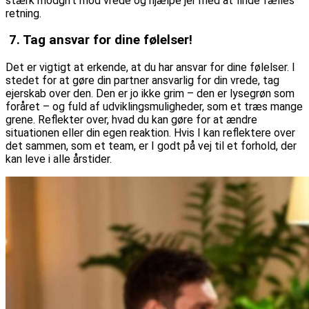
stærk modgift mod vrede og hjælpe jer med at finde fælles
retning.
7. Tag ansvar for dine følelser!
Det er vigtigt at erkende, at du har ansvar for dine følelser. I
stedet for at gøre din partner ansvarlig for din vrede, tag
ejerskab over den. Den er jo ikke grim – den er lysegrøn som
foråret – og fuld af udviklingsmuligheder, som et træs mange
grene. Reflekter over, hvad du kan gøre for at ændre
situationen eller din egen reaktion. Hvis I kan reflektere over
det sammen, som et team, er I godt på vej til et forhold, der
kan leve i alle årstider.