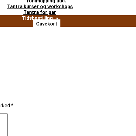
Yonimapping udd.
Tantra kurser og workshops
Tantra for par
Tidsbestilling
Gavekort
marked
*