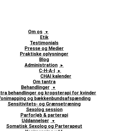
Om os
Etik
Testimonials
Presse og Medier
Praktiske oplysninger
Blog
Administration
C-H-A-I
CHAI kalender
Om tantra
Behandlinger
tra behandlinger og kropsterapi for kvinder
Yonimapping og bækkenbundsafspænding
Sensitivitets- og Grænsetræning
Sexolog session
Parforløb & parterapi
Uddannelser
Somatisk Sexolog og Parterapeut