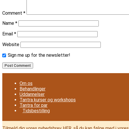
Comment
*
Name
*
Email
*
Website
Sign me up for the newsletter!
Om os
Behandlinger
Uddannelser
Tantra kurser og workshops
Tantra for par
Tidsbestilling
Tilmeld dig vores nyhedsbrev HER, så du kan følge med i vores 