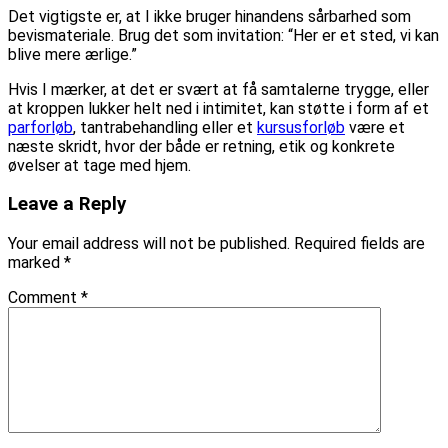
Det vigtigste er, at I ikke bruger hinandens sårbarhed som
bevismateriale. Brug det som invitation: “Her er et sted, vi kan
blive mere ærlige.”
Hvis I mærker, at det er svært at få samtalerne trygge, eller
at kroppen lukker helt ned i intimitet, kan støtte i form af et
parforløb
, tantrabehandling eller et
kursusforløb
være et
næste skridt, hvor der både er retning, etik og konkrete
øvelser at tage med hjem.
Leave a Reply
Your email address will not be published.
Required fields are
marked
*
Comment
*