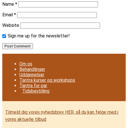
Name
*
Email
*
Website
Sign me up for the newsletter!
Om os
Behandlinger
Uddannelser
Tantra kurser og workshops
Tantra for par
Tidsbestilling
Tilmeld dig vores nyhedsbrev HER, så du kan følge med i
vores aktuelle tilbud