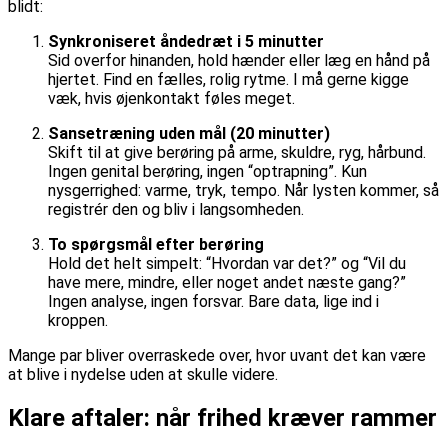
blidt:
Synkroniseret åndedræt i 5 minutter
Sid overfor hinanden, hold hænder eller læg en hånd på
hjertet. Find en fælles, rolig rytme. I må gerne kigge
væk, hvis øjenkontakt føles meget.
Sansetræning uden mål (20 minutter)
Skift til at give berøring på arme, skuldre, ryg, hårbund.
Ingen genital berøring, ingen “optrapning”. Kun
nysgerrighed: varme, tryk, tempo. Når lysten kommer, så
registrér den og bliv i langsomheden.
To spørgsmål efter berøring
Hold det helt simpelt: “Hvordan var det?” og “Vil du
have mere, mindre, eller noget andet næste gang?”
Ingen analyse, ingen forsvar. Bare data, lige ind i
kroppen.
Mange par bliver overraskede over, hvor uvant det kan være
at blive i nydelse uden at skulle videre.
Klare aftaler: når frihed kræver rammer