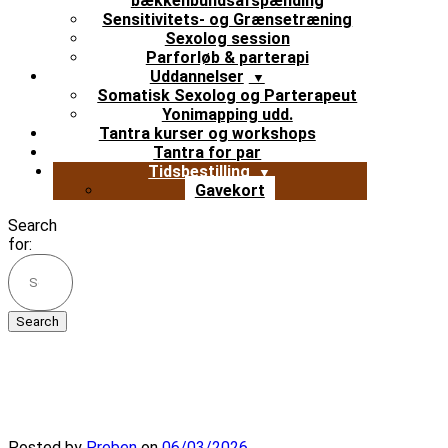
bækkenbundsafspænding
Sensitivitets- og Grænsetræning
Sexolog session
Parforløb & parterapi
Uddannelser
Somatisk Sexolog og Parterapeut
Yonimapping udd.
Tantra kurser og workshops
Tantra for par
Tidsbestilling
Gavekort
Search
for:
Fra porno-script til nærvær: Parrets vej
til autentisk erotik
Posted by
Preben
on
06/03/2026