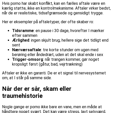
Hvis porno har skabt konflikt, kan en fælles aftale være en
kærlig støtte, ikke en kontrolmekanisme. Aftaler virker bedst,
når de er realistiske, tidsafgrænsede og gensidigt trygge.
Her er eksempler på aftaletyper, der ofte skaber ro:
Tidsramme
: en pause i 30 dage, hvorefter I mærker
efter sammen
Ærlighed
: ingen skjult brug, hellere sige det tidligt end
sent
Nærværsaftale
: tre korte stunder om ugen med
berøring eller åndedræt, uden at det skal ende i sex
Trigger-omsorg
: når trangen kommer, gør noget
kropsligt først (gåtur, bad, vejrtrækning)
Aftaler er ikke en garanti. De er et signal til nervesystemet
om, at I står på samme side.
Når der er sår, skam eller
traumehistorie
Nogle gange er porno ikke bare en vane, men en måde at
håndtere noget svært. Det kan være stress, lavt selvværd,